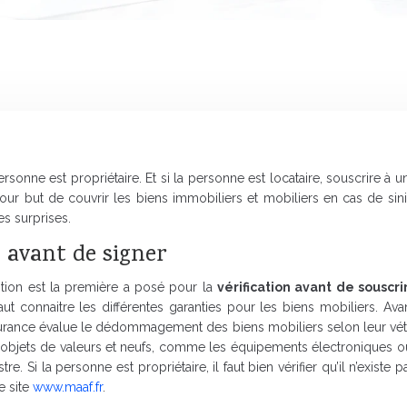
rsonne est propriétaire. Et si la personne est locataire, souscrire à
pour but de couvrir les biens immobiliers et mobiliers en cas de sini
ses surprises.
e avant de signer
tion est la première a posé pour la
vérification avant de souscr
ut connaitre les différentes garanties pour les biens mobiliers. Av
urance évalue le dédommagement des biens mobiliers selon leur vétu
r les objets de valeurs et neufs, comme les équipements électroniques ou
e. Si la personne est propriétaire, il faut bien vérifier qu’il n’existe
e site
www.maaf.fr
.